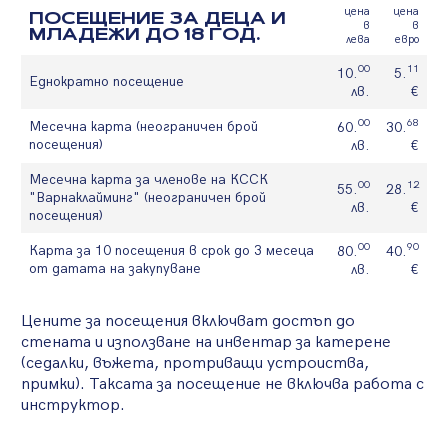
цена
цена
ПОСЕЩЕНИЕ ЗА ДЕЦА И
в
в
МЛАДЕЖИ ДО 18 ГОД.
лева
евро
00
11
10.
5.
Еднократно посещение
лв.
€
00
68
Месечна карта (неограничен брой
60.
30.
посещения)
лв.
€
Месечна карта за членове на КССК
00
12
55.
28.
"Варнаклайминг" (неограничен брой
лв.
€
посещения)
00
90
Карта за 10 посещения в срок до 3 месеца
80.
40.
от датата на закупуване
лв.
€
Цените за посещения включват достъп до
стената и използване на инвентар за катерене
(седалки, въжета, протриващи устроиства,
примки). Таксата за посещение не включва работа с
инструктор.