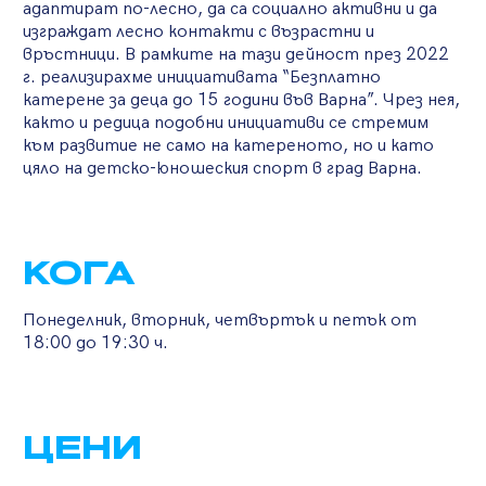
адаптират по-лесно, да са социално активни и да
изграждат лесно контакти с възрастни и
връстници. В рамките на тази дейност през 2022
г. реализирахме инициативата “Безплатно
катерене за деца до 15 години във Варна”. Чрез нея,
както и редица подобни инициативи се стремим
към развитие не само на катереното, но и като
цяло на детско-юношеския спорт в град Варна.
КОГА
Понеделник, вторник, четвъртък и петък от
18:00 до 19:30 ч.
ЦЕНИ