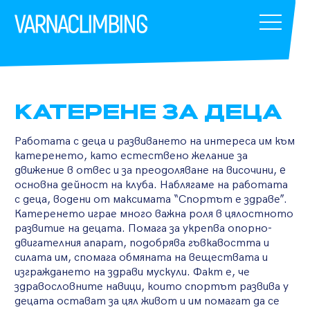
КАТЕРЕНЕ ЗА ДЕЦА
Работата с деца и развиването на интереса им към
катеренето, като естествено желание за
движение в отвес и за преодоляване на височини, e
основна дейност на клуба. Наблягаме на работата
с деца, водени от максимата “Спортът е здраве”.
Катеренето играе много важна роля в цялостното
развитие на децата. Помага за укрепва опорно-
двигателния апарат, подобрява гъвкавостта и
силата им, спомага обмяната на веществата и
изграждането на здрави мускули. Факт е, че
здравословните навици, които спортът развива у
децата остават за цял живот и им помагат да се