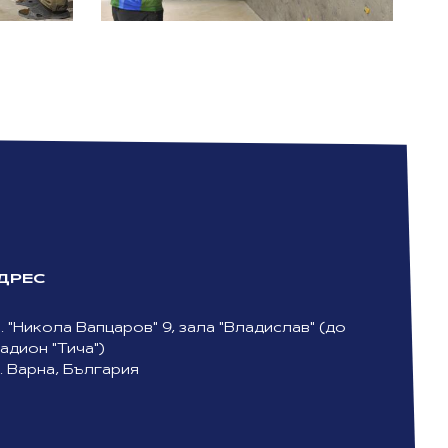
ДРЕС
. "Никола Вапцаров" 9, зала "Владислав" (до
адион "Тича")
. Варна, България