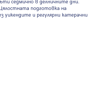
ъти седмично в делничните дни.
. Цялостната подготовка на
ез уикендите и регулярни катерачни