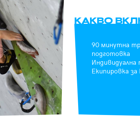
КАКВО ВК
90 минутна тр
подготовка
Индивидуална 
Екипировка за