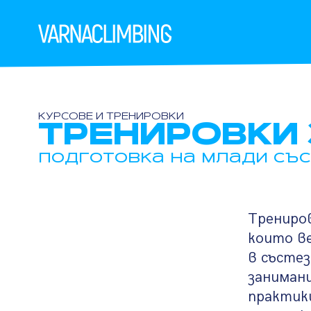
КУРСОВЕ И ТРЕНИРОВКИ
ТРЕНИРОВКИ 
подготовка на млади съ
Трениров
които в
в състе
занимани
практики