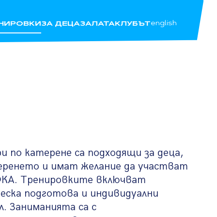
ЕНИРОВКИ
ЗА ДЕЦА
ЗАЛАТА
КЛУБЪТ
english
 по катерене са подходящи за деца,
еренето и имат желание да участват
БФКА. Тренировките включват
ческа подготова и индивидуални
. Заниманията са с