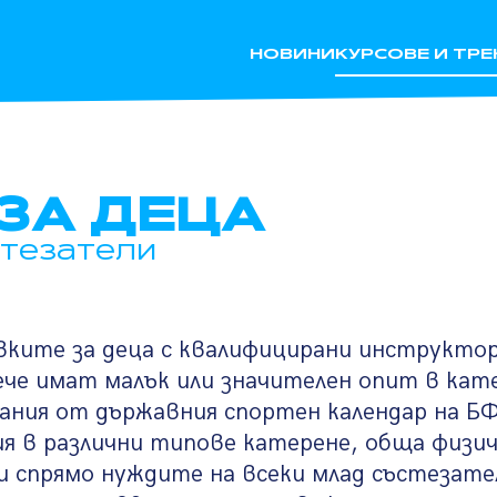
НОВИНИ
КУРСОВЕ И ТР
ЗА ДЕЦА
стезатели
ките за деца с квалифицирани инструктори
ече имат малък или значителен опит в кат
зания от държавния спортен календар на 
я в различни типове катерене, обща физи
 спрямо нуждите на всеки млад състезател