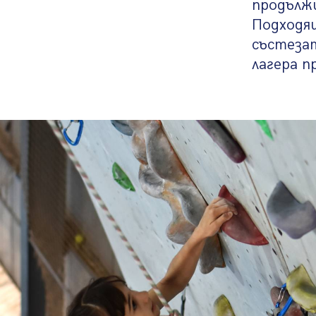
продължи
Подходящ
състезат
лагера п