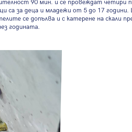
телност 90 мин. и се провеждат четири п
и са за деца и младежи от 5 до 17 години
елите се допълва и с катерене на скали пр
рез годината.