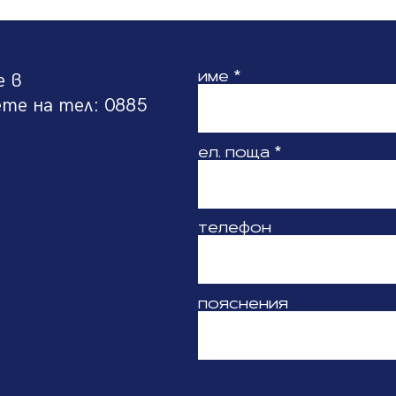
име
*
е в
ете на тел: 0885
ел. поща
*
телефон
пояснения