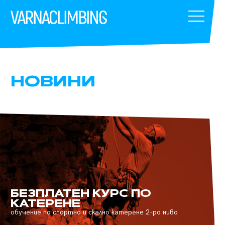
НОВИНИ
БЕЗПЛАТЕН КУРС ПО
КАТЕРЕНЕ
обучение по спортно и скално катерене 2-ро ниво