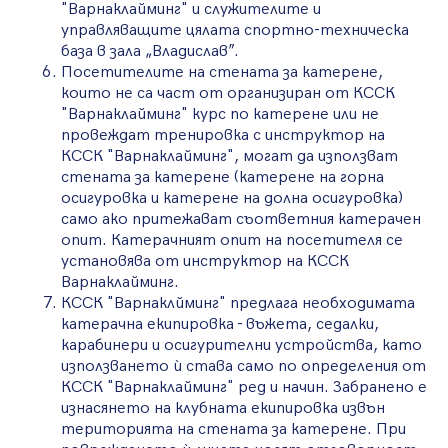
"Варнаклайминг" и служителите и
управляващите цялата спортно-техническа
база в зала „Владислав”.
Посетителите на стената за катерене,
които не са част от организиран от КССК
"Варнаклайминг" курс по катерене или не
провеждат тренировка с инструктор на
КССК "Варнаклайминг", могат да използват
стената за катерене (катерене на горна
осигуровка и катерене на долна осигуровка)
само ако притежават съответния катерачен
опит. Катерачният опит на посетителя се
установява от инструктор на КССК
Варнаклайминг.
КССК "Варнаклйминг" предлага необходимата
катерачна екипировка - въжета, седалки,
карабинери и осигурителни устройства, като
използването ѝ става само по определения от
КССК "Варнаклайминг" ред и начин. Забранено е
изнасянето на клубната екипировка извън
територията на стената за катерене. При