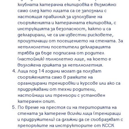
клубната катерачна екипировка е възможно
само след като лицата са се запознали с
настоящия правилник за използване на
съоръженията и катерачната екипировка, с
инструкцията за безопасност, както и са
декларирали, че са им известни рисковете,
произтичащи от посещението на стената. За
непълнолетни посетители декларацията
трябва да бъде подписана от родител
(настойник) пълнолетно лице, на което е
възложена грижата за непълнолетния.
Лица под 14 години могат да ползват
съоръженията само в рамките на
организирани тренировки и курсове или ако са
придружавани от техни родители,
настойници или треньори с установен
катерачен опит.
По време на престоя си на територията на
стената за катерене всички лица (трениращи
и придружители) са длъжни да се съобразяват с
препоръките на инструкторите от КССК