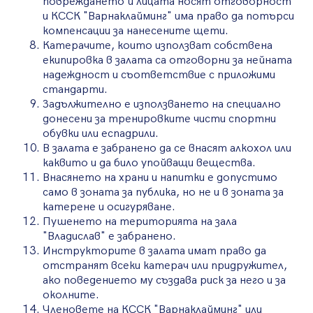
повреждането ѝ лицата носят отговорност
и КССК "Варнаклайминг" има право да потърси
компенсации за нанесените щети.
Катерачите, които използват собствена
екипировка в залата са отговорни за нейната
надеждност и съответствие с приложими
стандарти.
Задължително е използването на специално
донесени за тренировките чисти спортни
обувки или еспадрили.
В залата е забранено да се внасят алкохол или
каквито и да било упойващи вещества.
Внасянето на храни и напитки е допустимо
само в зоната за публика, но не и в зоната за
катерене и осигуряване.
Пушенето на територията на зала
"Владислав" е забранено.
Инструкторите в залата имат право да
отстранят всеки катерач или придружител,
ако поведението му създава риск за него и за
околните.
Членовете на КССК "Варнаклайминг" или