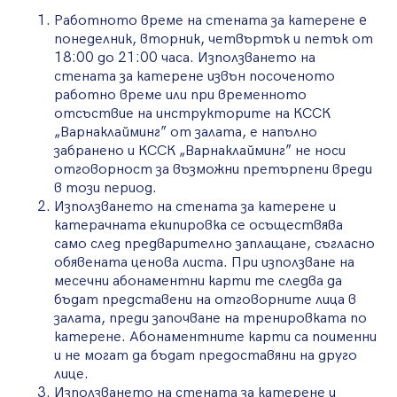
Работното време на стената за катерене e
понеделник, вторник, четвъртък и петък от
18:00 до 21:00 часа. Използването на
стената за катерене извън посоченото
работно време или при временното
отсъствие на инструкторите на КССК
„Варнаклайминг” от залата, е напълно
забранено и КССК „Варнаклайминг” не носи
отговорност за възможни претърпени вреди
в този период.
Използването на стената за катерене и
катерачната екипировка се осъществява
само след предварително заплащане, съгласно
обявената ценова листа. При използване на
месечни абонаментни карти те следва да
бъдат представени на отговорните лица в
залата, преди започване на тренировката по
катерене. Абонаментните карти са поименни
и не могат да бъдат предоставяни на друго
лице.
Използването на стената за катерене и