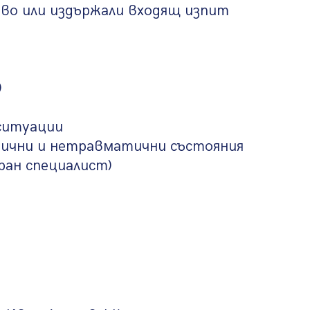
иво или издържали входящ изпит
)
 ситуации
тични и нетравматични състояния
ран специалист)