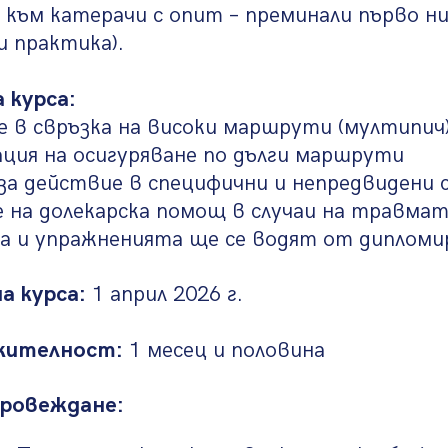
 към катерачи с опит – преминали първо н
и практика).
 курса:
 в свръзка на високи маршрути (мултипич
ция на осигуряване по дълги маршрути
за действие в специфични и непредвидени
е на долекарска помощ в случаи на травма
а и упражненията ще се водят от дипломи
а курса:
1 април 2026 г.
жителност:
1 месец и половина
провеждане: