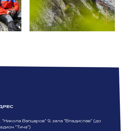
ДРЕС
. "Никола Вапцаров" 9, зала "Владислав" (до
адион "Тича")