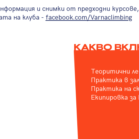
нформация и снимки от предходни курсове,
та на клуба -
facebook.com/Varnaclimbing
КАКВО ВК
Теоритични ле
Практика в за
Практика на с
Екипировка за