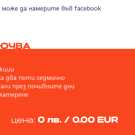
 може да намерите във facebook
ЛЮЧВА
кции
ла два пъти седмично
кали през почивните дни
 катерене
0 лв. / 0.00 EUR
цена: