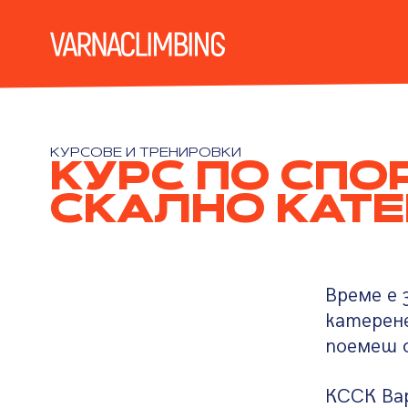
КУРСОВЕ И ТРЕНИРОВКИ
КУРС ПО СПО
СКАЛНО КАТЕ
Време е 
катерене
поемеш о
КССК Вар