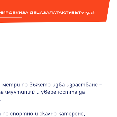
ЕНИРОВКИ
ЗА ДЕЦА
ЗАЛАТА
КЛУБЪТ
english
е метри по въжето идва израстване –
а (мултипич) и увереността да
.
 по спортно и скално катерене,