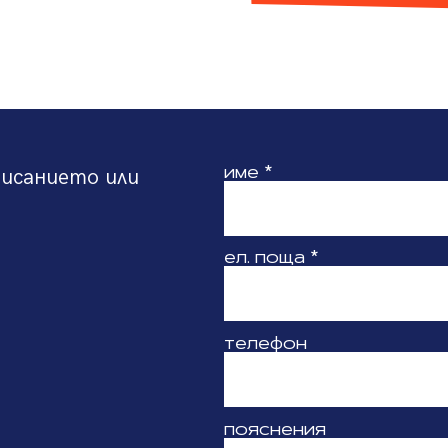
име
*
писанието или
ел. поща
*
телефон
пояснения