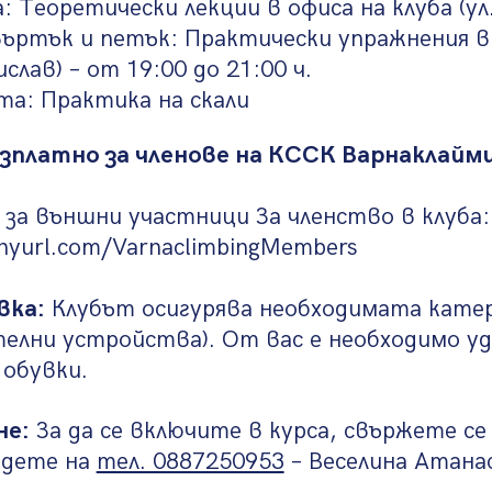
а: Теоретически лекции в офиса на клуба (ул
ъртък и петък: Практически упражнения в 
слав) – от 19:00 до 21:00 ч.
та: Практика на скали
езплатно за членове на КССК Варнаклайм
 за външни участници За членство в клуба:
tinyurl.com/VarnaclimbingMembers
вка:
Клубът осигурява необходимата катер
елни устройства). От вас е необходимо у
обувки.
не:
За да се включите в курса, свържете се 
адете на
тел. 0887250953
– Веселина Атана