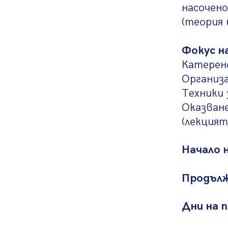
насочено
(теория 
Фокус на
Катерене
Организа
Техники 
Оказван
(лекцият
Начало н
Продъл
Дни на 