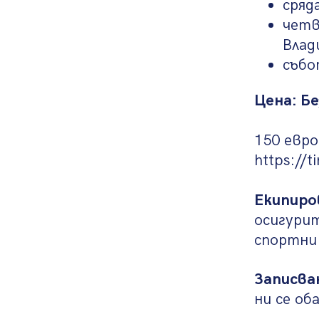
сряд
четв
Влади
събо
Цена: Б
150 евро
https://
Екипиро
осигурит
спортни 
Записва
ни се об