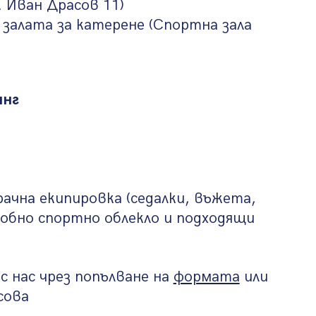
. Иван Драсов 11)
залата за катерене (Спортна зала
инг
ачна екипировка (седалки, въжета,
добно спортно облекло и подходящи
с нас чрез попълване на
формата
или
сова