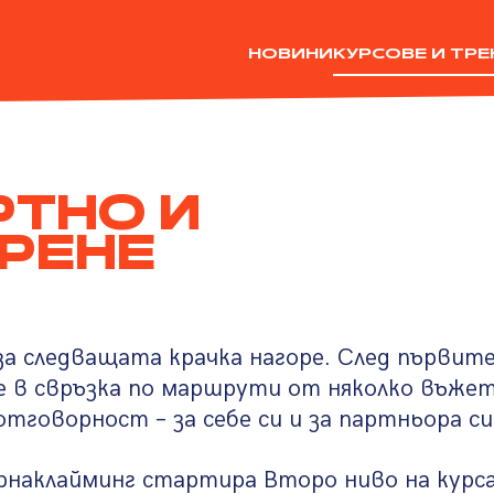
НОВИНИ
КУРСОВЕ И ТР
РТНО И
РЕНЕ
за следващата крачка нагоре. След първит
 в свръзка по маршрути от няколко въжет
тговорност – за себе си и за партньора си
наклайминг стартира Второ ниво на курса